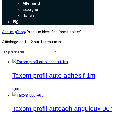
Allemand
Espagnol
Italien
Panier
0
Accueil
»
Shop
»
Produits identifiés “shelf holder”
Affichage de 1–12 sur 14 résultats
Taxom profil auto-adhésif 1m
9,80
€
Taxom profil autoadh anguleux 90°