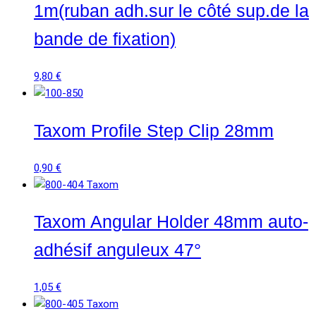
1m(ruban adh.sur le côté sup.de la
bande de fixation)
9,80
€
Taxom Profile Step Clip 28mm
0,90
€
Taxom Angular Holder 48mm auto-
adhésif anguleux 47°
1,05
€