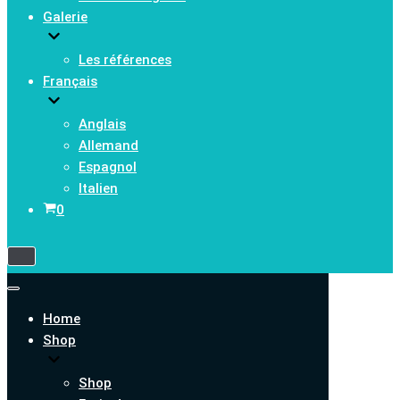
Galerie
Les références
Français
Anglais
Allemand
Espagnol
Italien
Panier
0
Menu
de
navigation
Menu
de
Home
navigation
Shop
Shop